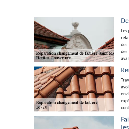
De
Les 
rela
des 
des 
avan
Re
Trav
avoi
envi
expé
cont
Fa
les