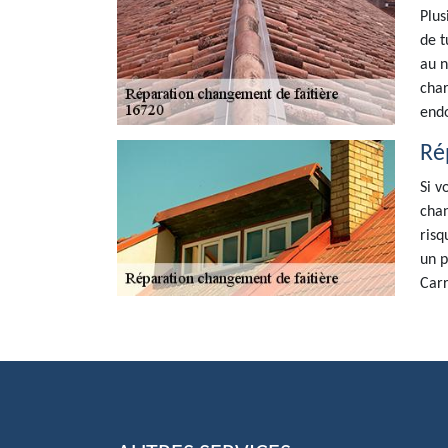
Plus
de t
au n
char
endo
Ré
Si v
chan
risq
un p
Carr