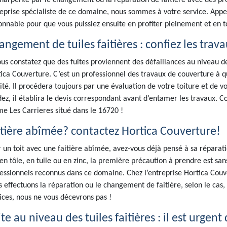
harpente par le changement ou la réparation de faitière avec des pr
eprise spécialiste de ce domaine, nous sommes à votre service. Appel
onnable pour que vous puissiez ensuite en profiter pleinement et en t
angement de tuiles faitières : confiez les trav
ous constatez que des fuites proviennent des défaillances au niveau d
ica Couverture. C’est un professionnel des travaux de couverture à q
ité. Il procédera toujours par une évaluation de votre toiture et de vo
dez, il établira le devis correspondant avant d’entamer les travaux. Co
 Les Carrieres situé dans le 16720 !
itière abîmée? contactez Hortica Couverture!
 un toit avec une faitière abîmée, avez-vous déjà pensé à sa réparati
 en tôle, en tuile ou en zinc, la première précaution à prendre est sa
essionnels reconnus dans ce domaine. Chez l’entreprise Hortica Couve
 effectuons la réparation ou le changement de faitière, selon le cas, 
ices, nous ne vous décevrons pas !
te au niveau des tuiles faitières : il est urgent 