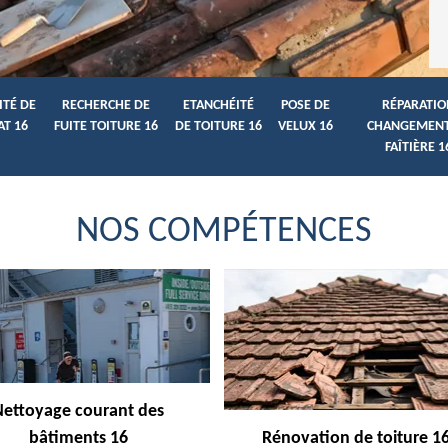
ITÉ DE
RECHERCHE DE
ETANCHÉITÉ
POSE DE
RÉPARATIO
AT 16
FUITE TOITURE 16
DE TOITURE 16
VELUX 16
CHANGEMENT
FAÎTIÈRE 1
NOS COMPÉTENCES
Nettoyage courant des
bâtiments 16
Rénovation de toiture 1