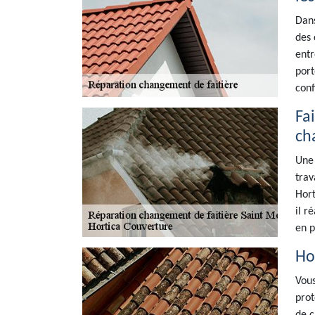
Dans
des 
entr
port
conf
Fa
ch
Une 
trav
Hort
il r
en p
Ho
Vous
prot