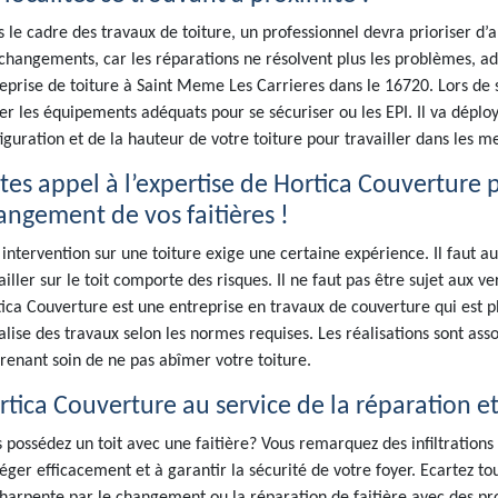
 le cadre des travaux de toiture, un professionnel devra prioriser d’ab
changements, car les réparations ne résolvent plus les problèmes, ad
eprise de toiture à Saint Meme Les Carrieres dans le 16720. Lors de s
er les équipements adéquats pour se sécuriser ou les EPI. Il va déplo
iguration et de la hauteur de votre toiture pour travailler dans les mei
ites appel à l’expertise de Hortica Couverture 
angement de vos faitières !
intervention sur une toiture exige une certaine expérience. Il faut au
ailler sur le toit comporte des risques. Il ne faut pas être sujet aux 
ica Couverture est une entreprise en travaux de couverture qui est pl
éalise des travaux selon les normes requises. Les réalisations sont ass
renant soin de ne pas abîmer votre toiture.
rtica Couverture au service de la réparation e
 possédez un toit avec une faitière? Vous remarquez des infiltration
éger efficacement et à garantir la sécurité de votre foyer. Ecartez t