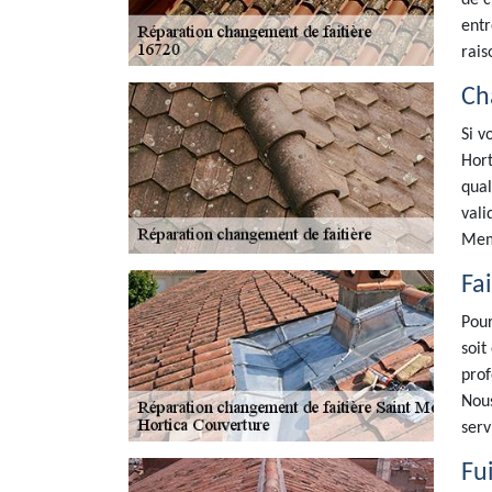
de c
entr
rais
Ch
Si v
Hort
qual
vali
Meme
Fa
Pour
soit
prof
Nous
serv
Fui