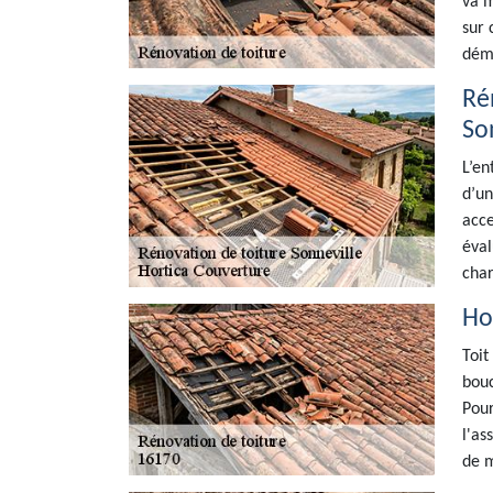
va m
sur 
déma
Ré
So
L’en
d’un
acce
éval
char
Ho
Toit
bouc
Pour
l'as
de m