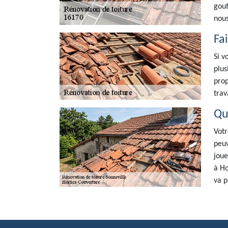
gout
nous
Fa
Si v
plus
prop
trav
Qu
Votr
peuv
joue
à Ho
va p