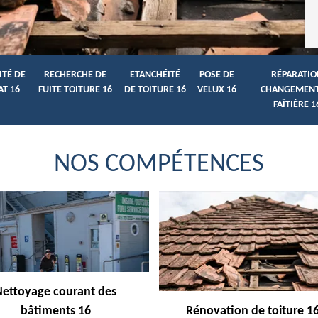
ITÉ DE
RECHERCHE DE
ETANCHÉITÉ
POSE DE
RÉPARATIO
AT 16
FUITE TOITURE 16
DE TOITURE 16
VELUX 16
CHANGEMENT
FAÎTIÈRE 1
NOS COMPÉTENCES
Nettoyage courant des
bâtiments 16
Rénovation de toiture 1