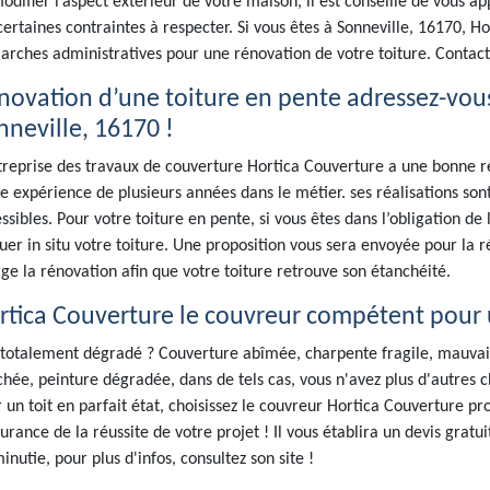
odifier l’aspect extérieur de votre maison, il est conseillé de vous 
certaines contraintes à respecter. Si vous êtes à Sonneville, 16170, H
rches administratives pour une rénovation de votre toiture. Contact
novation d’une toiture en pente adressez-vous
nneville, 16170 !
treprise des travaux de couverture Hortica Couverture a une bonne ré
e expérience de plusieurs années dans le métier. ses réalisations sont 
ssibles. Pour votre toiture en pente, si vous êtes dans l’obligation de l
uer in situ votre toiture. Une proposition vous sera envoyée pour la ré
ge la rénovation afin que votre toiture retrouve son étanchéité.
rtica Couverture le couvreur compétent pour 
 totalement dégradé ? Couverture abîmée, charpente fragile, mauvais
hée, peinture dégradée, dans de tels cas, vous n'avez plus d'autres
 un toit en parfait état, choisissez le couvreur Hortica Couverture pr
surance de la réussite de votre projet ! Il vous établira un devis gratuit
inutie, pour plus d'infos, consultez son site !