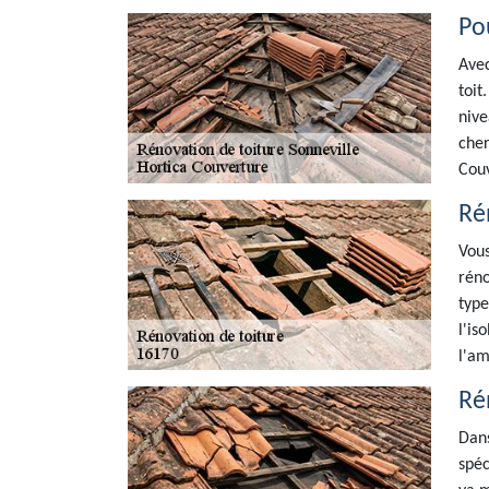
Po
Avec
toit
nive
cher
Couv
Ré
Vous
réno
type
l'is
l'am
Ré
Dans
spéc