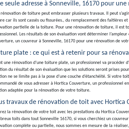
e seule adresse à Sonneville, 16170 pour une 
rénovation de toiture peut embrasser plusieurs travaux. Il peut s’a
ure car ils sont cassés ou fissurées., du remplacement des faitières 
vation partielle de la toiture. Pour une rénovation de toiture, il est 
essionnel. Les résultats de son évaluation vont déterminer l’ampleur
erture, un couvreur à Sonneville, 16170 pour une rénovation de votre
ture plate : ce qui est à retenir pour sa rénov
t une rénovation d’une toiture plate, un professionnel va procéder d’
tion du résultat de son évaluation que les solutions seront prises pour
tion ne se limite pas à la pose d’une couche d’étanchéité. Si votre toit
mmandé de vous adresser à Hortica Couverture, un professionnel en é
tion adaptée pour la rénovation de votre toiture.
us travaux de rénovation de toit avec Hortica
rez la rénovation de votre toit avec les prestations du Hortica Couve
reux toits dans tout Sonneville 16170, si vous cherchiez un couvreur 
vation complète ou partielle, nous sommes en mesure de la réaliser