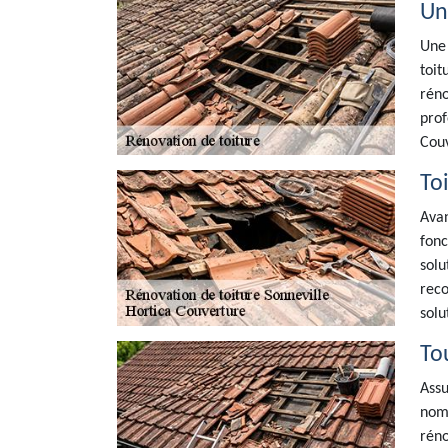
Un
Une 
toit
réno
prof
Couv
Toi
Avan
fonc
solu
reco
solu
To
Assu
nomb
réno