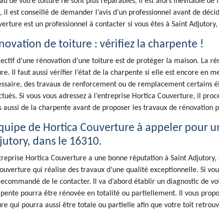
au de votre toiture ne sont plus réparables, il est alors inévitable 
, il est conseillé de demander l’avis d’un professionnel avant de déc
erture est un professionnel à contacter si vous êtes à Saint Adjutory
ovation de toiture : vérifiez la charpente !
jectif d’une rénovation d’une toiture est de protéger la maison. La 
ure. Il faut aussi vérifier l’état de la charpente si elle est encore en m
ssaire, des travaux de renforcement ou de remplacement certains é
ctués. Si vous vous adressez à l’entreprise Hortica Couverture, il pro
 aussi de la charpente avant de proposer les travaux de rénovation p
équipe de Hortica Couverture à appeler pour un
jutory, dans le 16310.
treprise Hortica Couverture a une bonne réputation à Saint Adjutory, 
ouverture qui réalise des travaux d’une qualité exceptionnelle. Si vous
recommandé de le contacter. Il va d’abord établir un diagnostic de votr
pente pourra être rénovée en totalité ou partiellement. Il vous propo
ure qui pourra aussi être totale ou partielle afin que votre toit retrou