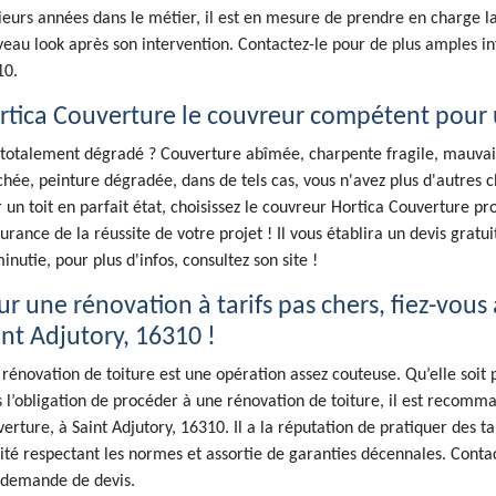
ieurs années dans le métier, il est en mesure de prendre en charge l
eau look après son intervention. Contactez-le pour de plus amples inf
10.
rtica Couverture le couvreur compétent pour 
 totalement dégradé ? Couverture abîmée, charpente fragile, mauvais
hée, peinture dégradée, dans de tels cas, vous n'avez plus d'autres
 un toit en parfait état, choisissez le couvreur Hortica Couverture pr
surance de la réussite de votre projet ! Il vous établira un devis gratuit
inutie, pour plus d'infos, consultez son site !
ur une rénovation à tarifs pas chers, fiez-vou
int Adjutory, 16310 !
rénovation de toiture est une opération assez couteuse. Qu’elle soit pa
 l’obligation de procéder à une rénovation de toiture, il est recom
erture, à Saint Adjutory, 16310. Il a la réputation de pratiquer des ta
ité respectant les normes et assortie de garanties décennales. Conta
 demande de devis.