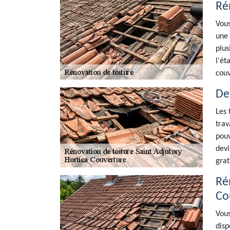
Ré
Vous
une 
plus
l'ét
couv
De
Les 
trav
pouv
devi
grat
Ré
Co
Vous
disp