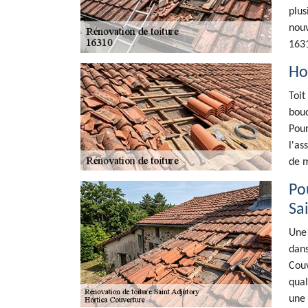
plus
nouv
163
Ho
Toit
bouc
Pour
l'as
de m
Po
Sa
Une 
dans
Couv
qual
une