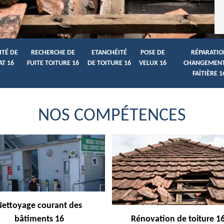
ITÉ DE
RECHERCHE DE
ETANCHÉITÉ
POSE DE
RÉPARATIO
AT 16
FUITE TOITURE 16
DE TOITURE 16
VELUX 16
CHANGEMENT
FAÎTIÈRE 1
NOS COMPÉTENCES
Nettoyage courant des
bâtiments 16
Rénovation de toiture 1