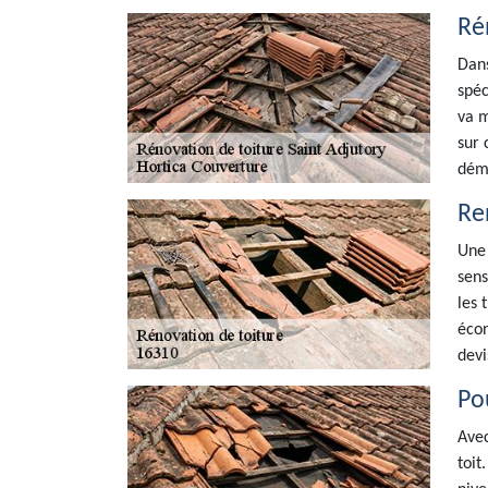
Ré
Dans
spéc
va m
sur 
déma
Re
Une 
sens
les 
écon
devi
Po
Avec
toit