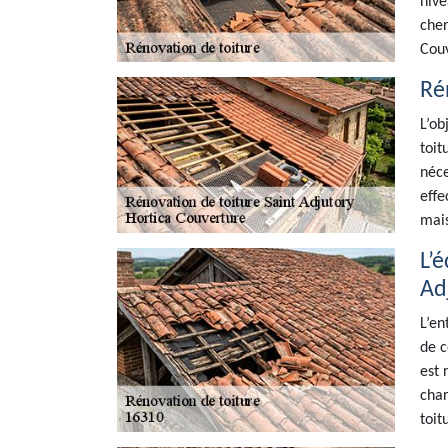
nive
cher
Couv
Rén
L’ob
toit
néce
effe
mais
L’
Ad
L’en
de c
est 
char
toit