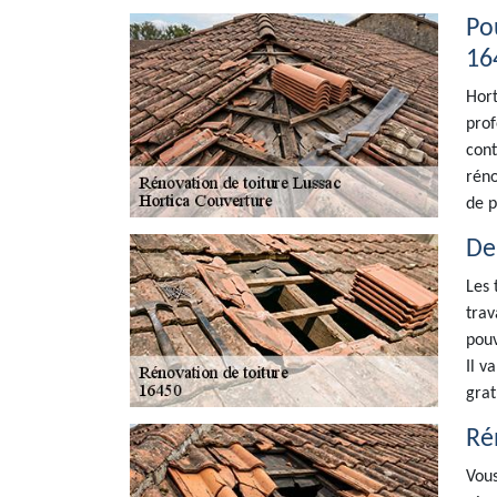
Po
16
Hort
prof
cont
réno
de p
De
Les 
trav
pouv
Il v
grat
Ré
Vous