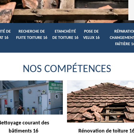
ITÉ DE
RECHERCHE DE
ETANCHÉITÉ
POSE DE
RÉPARATIO
AT 16
FUITE TOITURE 16
DE TOITURE 16
VELUX 16
CHANGEMENT
FAÎTIÈRE 1
NOS COMPÉTENCES
Nettoyage courant des
bâtiments 16
Rénovation de toiture 1