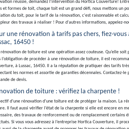
vation réussie, demandez l'intervention du Hortica Couverture! Entr
s et formes de toit, chaque toit est un grand défi, nous mettons un poin
olation du toit, pour le tarif de la rénovation, c'est raisonnable et cal
pleur des travaux à réaliser ! Pour d'autres informations, appelez-n
ur une rénovation à tarifs pas chers, fiez-vou
ssac, 16450 !
rénovation de toiture est une opération assez couteuse. Qu’elle soit pa
 l’obligation de procéder à une rénovation de toiture, il est recom
erture, à Lussac, 16450. Il a la réputation de pratiquer des tarifs trè
ectant les normes et assortie de garanties décennales. Contactez-le
ande de devis.
ovation de toiture : vérifiez la charpente !
jectif d’une rénovation d’une toiture est de protéger la maison. La 
ure. Il faut aussi vérifier l’état de la charpente si elle est encore en m
ssaire, des travaux de renforcement ou de remplacement certains é
ctués. Si vous vous adressez à l’entreprise Hortica Couverture, il pro