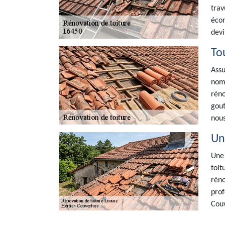
trav
écon
devi
To
Assu
nomb
réno
gout
nous
Un
Une 
toit
réno
prof
Couv