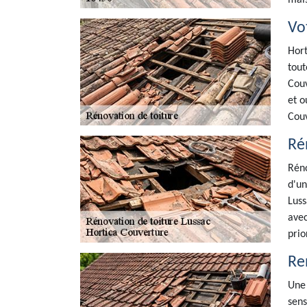
mais
Vo
Hort
tout
Couv
et o
Couv
Ré
Réno
d'un
Luss
avec
prio
Re
Une 
sens