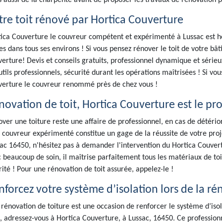
 aussi de la charpente avant de proposer les travaux de rénovation p
tre toit rénové par Hortica Couverture
ica Couverture le couvreur compétent et expérimenté à Lussac est he
es dans tous ses environs ! Si vous pensez rénover le toit de votre bâ
erture! Devis et conseils gratuits, professionnel dynamique et série
utils professionnels, sécurité durant les opérations maîtrisées ! Si vo
erture le couvreur renommé près de chez vous !
novation de toit, Hortica Couverture est le pro
ver une toiture reste une affaire de professionnel, en cas de détérior
 couvreur expérimenté constitue un gage de la réussite de votre proje
ac 16450, n'hésitez pas à demander l'intervention du Hortica Couverture,
 beaucoup de soin, il maîtrise parfaitement tous les matériaux de toit
rité ! Pour une rénovation de toit assurée, appelez-le !
nforcez votre système d’isolation lors de la ré
rénovation de toiture est une occasion de renforcer le système d’isola
, adressez-vous à Hortica Couverture, à Lussac, 16450. Ce profession