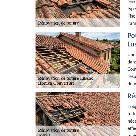
réno
type
l'is
l'am
Po
Lu
Une 
dans
Couv
resp
dem
Rén
L’ob
toit
néce
effe