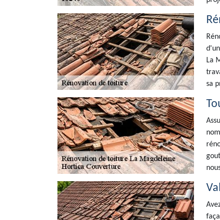
proj
Ré
Réno
d'un
La M
trav
sa p
To
Assu
nomb
réno
gout
nous
Va
Avez
faça