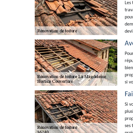
Les 
trav
pouv
dema
devi
Av
Pour
répu
bien
prop
si v
Fa
Si v
plus
prop
ses 