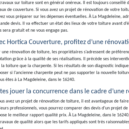
travaux sur toiture sont en général onéreux. Il est toujours conseill
aux de couverture. Si vous avez un projet de rénovation de votre toitur
ez vous préparer sur les dépenses éventuelles. À La Magdeleine, ad
nde devis. Il va effectuer un état des lieux de votre toiture avant d’é
s sera gratuit et ne vous engage pas.
ec Hortica Couverture, profitez d’une rénovatio
 une rénovation de toiture, les propriétaires s’adressent de préfére
tation grâce à la qualité de ses réalisations. Il précède ses interventi
 la toiture que la charpente. Si les résultats de son diagnostic indiqu
oser si l’ancienne charpente peut ne pas supporter la nouvelle toitur
ous êtes à La Magdeleine, dans le 16240.
ites jouer la concurrence dans le cadre d’une r
ous avez un projet de rénovation de toiture, il est avantageux de fair
ieurs professionnels, vous pourrez comparer des devis d’un projet de r
ose le meilleur rapport qualité prix. À La Magdeleine, dans le 16240
travaux de qualité alors que les tarifs appliqués sont très raisonnable