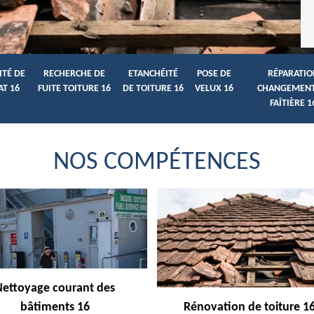
ITÉ DE
RECHERCHE DE
ETANCHÉITÉ
POSE DE
RÉPARATIO
AT 16
FUITE TOITURE 16
DE TOITURE 16
VELUX 16
CHANGEMENT
FAÎTIÈRE 1
NOS COMPÉTENCES
Nettoyage courant des
bâtiments 16
Rénovation de toiture 1