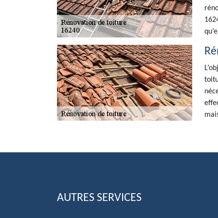
réno
1624
qu’e
Rén
L’ob
toit
néce
effe
mais
AUTRES SERVICES