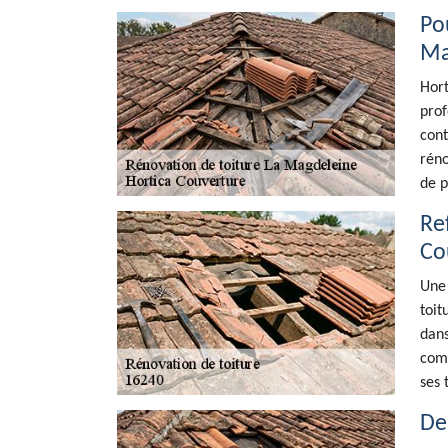
Po
Ma
Hort
prof
cont
réno
de p
Ref
Co
Une 
toit
dans
comp
ses 
De