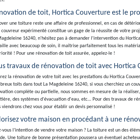
et.
novation de toit, Hortica Couverture est le pro
ver une toiture reste une affaire de professionnel, en cas de détérior
 couvreur expérimenté constitue un gage de la réussite de votre proje
agdeleine 16240, n'hésitez pas à demander l'intervention du Hortica Co
aille avec beaucoup de soin, il maîtrise parfaitement tous les matériau
riorité ! Pour une rénovation de toit assurée, appelez-le !
us travaux de rénovation de toit avec Hortica
rez la rénovation de votre toit avec les prestations du Hortica Couve
reux toits dans tout La Magdeleine 16240, si vous cherchiez un couvr
vation complète ou partielle, nous sommes en mesure de la réaliser
tière, des systèmes d'évacuation d'eau, etc... Pour des travaux de rén
 viendrons chez vous pour établir un devis personnalisé !
lorisez votre maison en procédant à une rénov
-vous l’intention de vendre votre maison ? La toiture est un des élé
de. Une toiture de bonne présentation poussera un éventuel acheteur 