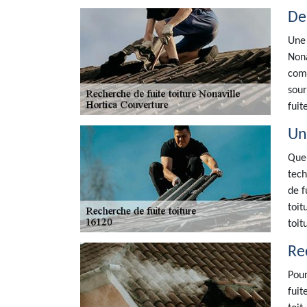
De
Une 
Nona
comp
sour
fuit
Un
Quel
tech
de f
toit
toit
Re
Pour
fuit