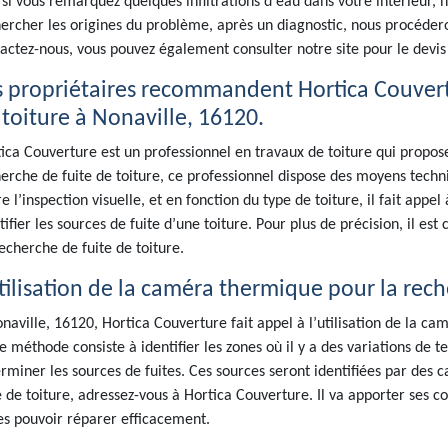
, si vous remarquez quelques infiltrations d'eau dans votre intérieur,
ercher les origines du problème, après un diagnostic, nous procédero
actez-nous, vous pouvez également consulter notre site pour le devis 
s propriétaires recommandent Hortica Couvert
 toiture à Nonaville, 16120.
ica Couverture est un professionnel en travaux de toiture qui propos
erche de fuite de toiture, ce professionnel dispose des moyens techni
e l’inspection visuelle, et en fonction du type de toiture, il fait app
tifier les sources de fuite d’une toiture. Pour plus de précision, il es
echerche de fuite de toiture.
utilisation de la caméra thermique pour la rech
naville, 16120, Hortica Couverture fait appel à l’utilisation de la ca
e méthode consiste à identifier les zones où il y a des variations de 
rminer les sources de fuites. Ces sources seront identifiées par des 
e de toiture, adressez-vous à Hortica Couverture. Il va apporter ses c
es pouvoir réparer efficacement.