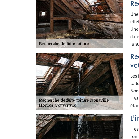
Re
Une 
effe
Une 
dans
la s
Re
vot
Les 
toit
Nona
Il v
étan
L’i
Il e
remo