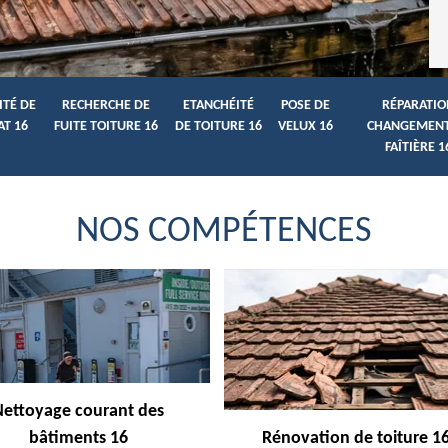
ITÉ DE
RECHERCHE DE
ETANCHÉITÉ
POSE DE
RÉPARATIO
AT 16
FUITE TOITURE 16
DE TOITURE 16
VELUX 16
CHANGEMENT
FAÎTIÈRE 1
NOS COMPÉTENCES
Nettoyage courant des
bâtiments 16
Rénovation de toiture 1