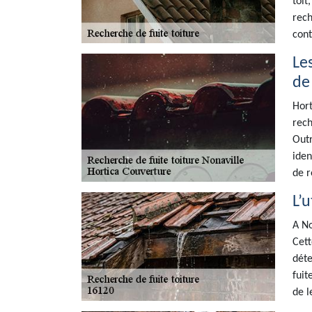
toit
rech
cont
Le
de
Hort
rech
Outr
iden
de r
L’
A No
Cett
déte
fuit
de l