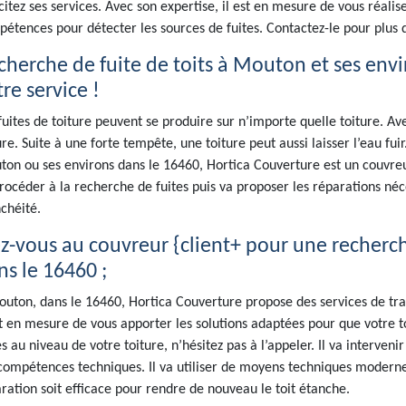
icitez ses services. Avec son expertise, il est en mesure de vous réalis
étences pour détecter les sources de fuites. Contactez-le pour plus d
cherche de fuite de toits à Mouton et ses envi
re service !
fuites de toiture peuvent se produire sur n’importe quelle toiture. 
ure. Suite à une forte tempête, une toiture peut aussi laisser l’eau fui
on ou ses environs dans le 16460, Hortica Couverture est un couvreur
rocéder à la recherche de fuites puis va proposer les réparations néc
chéité.
ez-vous au couvreur {client+ pour une recherc
ns le 16460 ;
uton, dans le 16460, Hortica Couverture propose des services de tra
st en mesure de vous apporter les solutions adaptées pour que votre t
es au niveau de votre toiture, n’hésitez pas à l’appeler. Il va interve
compétences techniques. Il va utiliser de moyens techniques modernes
ration soit efficace pour rendre de nouveau le toit étanche.