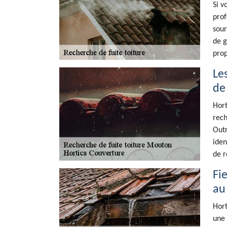
Si v
prof
sour
de g
prop
Le
de
Hort
rech
Outr
iden
de r
Fi
au
Hort
une 