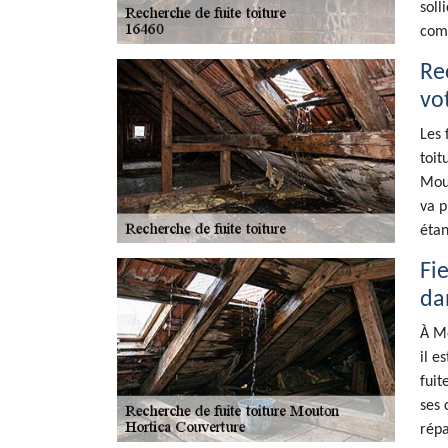
soll
comp
Re
vot
Les 
toit
Mout
va p
étan
Fi
da
À Mo
il e
fuit
ses 
répa