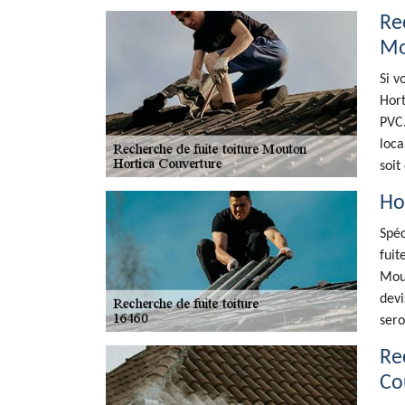
Re
Mo
Si v
Hort
PVC.
loca
soit
Ho
Spéc
fuit
Mout
devi
sero
Re
Co