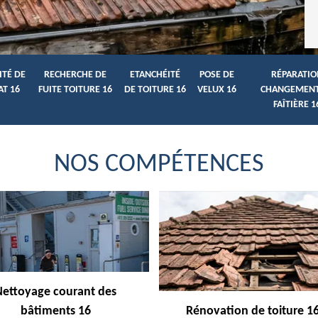
ITÉ DE
RECHERCHE DE
ETANCHÉITÉ
POSE DE
RÉPARATIO
AT 16
FUITE TOITURE 16
DE TOITURE 16
VELUX 16
CHANGEMENT
FAÎTIÈRE 1
NOS COMPÉTENCES
Nettoyage courant des
bâtiments 16
Rénovation de toiture 1