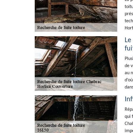
toit
prés
tech
Hort
Le
fui
Plus
de v
au n
d’où
dans
In
Répa
qui 
Chab
impo