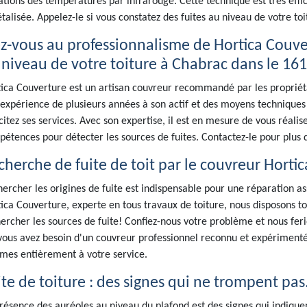
ations des températures par infrarouge. Cette technique est très effi
talisée. Appelez-le si vous constatez des fuites au niveau de votre toi
ez-vous au professionnalisme de Hortica Couve
 niveau de votre toiture à Chabrac dans le 161
ica Couverture est un artisan couvreur recommandé par les propriéta
expérience de plusieurs années à son actif et des moyens techniques tr
icitez ses services. Avec son expertise, il est en mesure de vous réalis
étences pour détecter les sources de fuites. Contactez-le pour plus d
cherche de fuite de toit par le couvreur Horti
ercher les origines de fuite est indispensable pour une réparation ass
ica Couverture, experte en tous travaux de toiture, nous disposons to
ercher les sources de fuite! Confiez-nous votre problème et nous ferio
 vous avez besoin d'un couvreur professionnel reconnu et expérimenté
es entièrement à votre service.
ite de toiture : des signes qui ne trompent pas
résence des auréoles au niveau du plafond est des signes qui indiquen