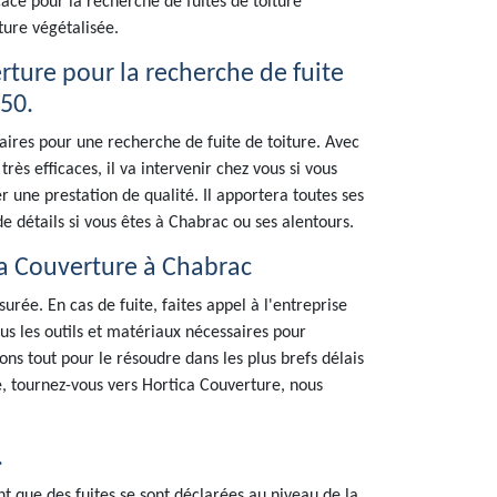
cace pour la recherche de fuites de toiture
ture végétalisée.
rture pour la recherche de fuite
50.
ires pour une recherche de fuite de toiture. Avec
ès efficaces, il va intervenir chez vous si vous
er une prestation de qualité. Il apportera toutes ses
e détails si vous êtes à Chabrac ou ses alentours.
ca Couverture à Chabrac
urée. En cas de fuite, faites appel à l'entreprise
us les outils et matériaux nécessaires pour
ns tout pour le résoudre dans les plus brefs délais
, tournez-vous vers Hortica Couverture, nous
.
t que des fuites se sont déclarées au niveau de la