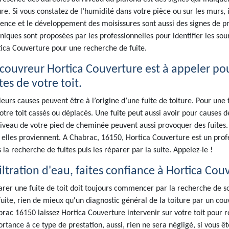
ure. Si vous constatez de l’humidité dans votre pièce ou sur les murs, i
ence et le développement des moisissures sont aussi des signes de p
niques sont proposées par les professionnelles pour identifier les so
ica Couverture pour une recherche de fuite.
 couvreur Hortica Couverture est à appeler po
tes de votre toit.
ieurs causes peuvent être à l’origine d’une fuite de toiture. Pour une 
otre toit cassés ou déplacés. Une fuite peut aussi avoir pour causes 
iveau de votre pied de cheminée peuvent aussi provoquer des fuites. Po
 elles proviennent. A Chabrac, 16150, Hortica Couverture est un pr
 la recherche de fuites puis les réparer par la suite. Appelez-le !
filtration d'eau, faites confiance à Hortica Cou
rer une fuite de toit doit toujours commencer par la recherche de son
fuite, rien de mieux qu'un diagnostic général de la toiture par un co
rac 16150 laissez Hortica Couverture intervenir sur votre toit pour 
rtance à ce type de prestation, aussi, rien ne sera négligé, si vous êt