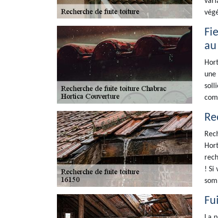
vari
végé
Fi
au
Hort
une 
soll
comp
Re
Rech
Hort
rech
! Si
somm
Fu
La p