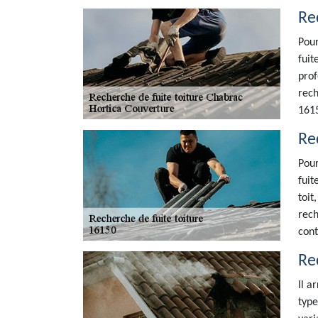
Re
Pour
fuit
prof
rech
161
Re
Pour
fuit
toit
rech
cont
Rec
Il a
type