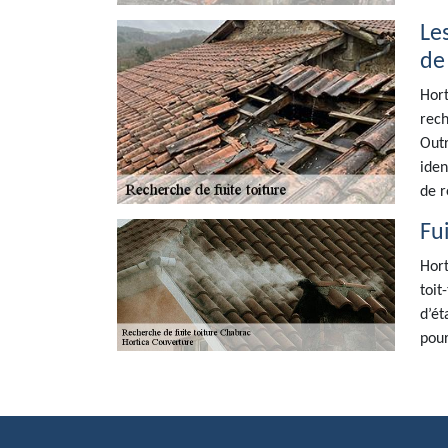
Le
de
Hort
rech
Outr
iden
de r
Fu
Hort
toit
d’ét
pour