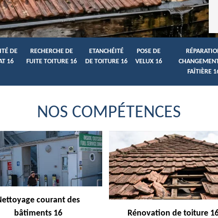
ITÉ DE
RECHERCHE DE
ETANCHÉITÉ
POSE DE
RÉPARATIO
AT 16
FUITE TOITURE 16
DE TOITURE 16
VELUX 16
CHANGEMENT
FAÎTIÈRE 1
NOS COMPÉTENCES
Nettoyage courant des
bâtiments 16
Rénovation de toiture 1