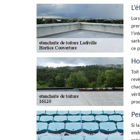
L’é
Lors
pren
l’in
sark
ce p
Ho
Toit
revê
chaq
véri
prod
Per
Si l
endo