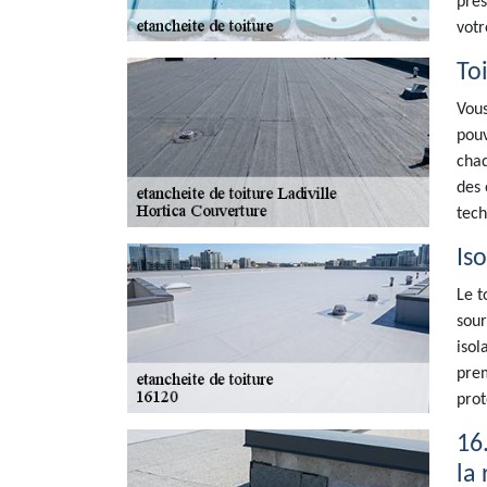
prés
votr
To
Vous
pouv
chaq
des 
tech
Iso
Le t
sour
isol
prem
prot
16
la