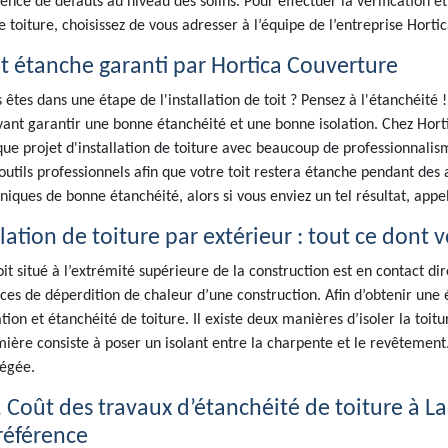
ence de défauts au niveau des solins. Pour effectuer la vérification e
e toiture, choisissez de vous adresser à l’équipe de l’entreprise Hort
it étanche garanti par Hortica Couverture
 êtes dans une étape de l'installation de toit ? Pensez à l'étanchéité
ant garantir une bonne étanchéité et une bonne isolation. Chez Hor
ue projet d'installation de toiture avec beaucoup de professionnali
outils professionnels afin que votre toit restera étanche pendant des 
niques de bonne étanchéité, alors si vous enviez un tel résultat, appel
lation de toiture par extérieur : tout ce dont 
oit situé à l’extrémité supérieure de la construction est en contact dire
ces de déperdition de chaleur d’une construction. Afin d’obtenir une
ation et étanchéité de toiture. Il existe deux manières d’isoler la toiture
ière consiste à poser un isolant entre la charpente et le revêtement. 
égée.
. Coût des travaux d’étanchéité de toiture à La
 référence