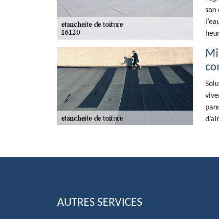
son 
l’ea
heur
Mi
co
Solu
vive
pann
d’ai
AUTRES SERVICES