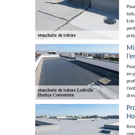
Pour
toit
Entr
pent
prép
Mi
l’
Pour
en p
prof
l’en
dres
Pro
Ho
Renc
règn