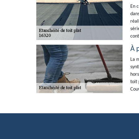
En c
dans
réal
séri
cont
À 
La m
synt
hors
toit
Couv