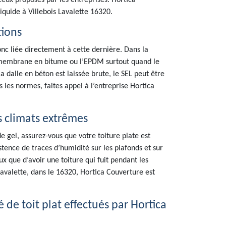
ceux proposés par les entreprises. Hortica
iquide à Villebois Lavalette 16320.
tions
donc liée directement à cette dernière. Dans la
la membrane en bitume ou l’EPDM surtout quand le
a dalle en béton est laissée brute, le SEL peut être
s les normes, faites appel à l’entreprise Hortica
s climats extrêmes
 gel, assurez-vous que votre toiture plate est
xistence de traces d’humidité sur les plafonds et sur
x que d’avoir une toiture qui fuit pendant les
Lavalette, dans le 16320, Hortica Couverture est
de toit plat effectués par Hortica