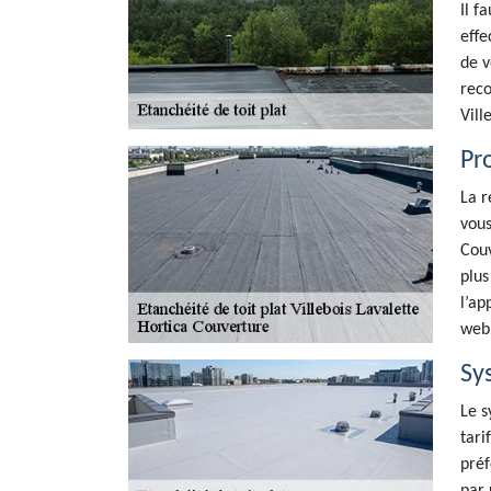
Il f
effe
de v
reco
Vill
Pro
La r
vous
Couv
plus
l’ap
web
Sys
Le s
tari
préf