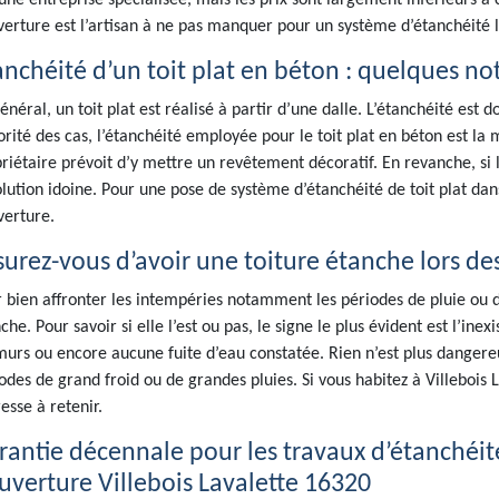
une entreprise spécialisée, mais les prix sont largement inférieurs à 
erture est l’artisan à ne pas manquer pour un système d’étanchéité l
anchéité d’un toit plat en béton : quelques no
énéral, un toit plat est réalisé à partir d’une dalle. L’étanchéité est 
rité des cas, l’étanchéité employée pour le toit plat en béton est 
riétaire prévoit d’y mettre un revêtement décoratif. En revanche, si l
olution idoine. Pour une pose de système d’étanchéité de toit plat dan
erture.
surez-vous d’avoir une toiture étanche lors de
 bien affronter les intempéries notamment les périodes de pluie ou de
che. Pour savoir si elle l’est ou pas, le signe le plus évident est l’ine
murs ou encore aucune fuite d’eau constatée. Rien n’est plus dangereu
odes de grand froid ou de grandes pluies. Si vous habitez à Villebois 
resse à retenir.
rantie décennale pour les travaux d’étanchéité 
uverture Villebois Lavalette 16320