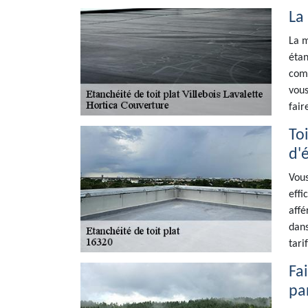
La
La m
étan
comp
vous
fair
To
d'
Vous
effi
affé
dans
tari
Fai
pa