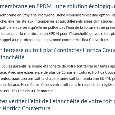
 membrane en EPDM : une solution écologiqu
embrane en Ethylène Propylène Diène Monomère est une option intére
che, elle résiste aux intempéries et aux différents aléas climatique
atible en ce sens qu’elle ne pollue pas l’eau de la toiture et ne prés
 optez pour la membrane en EPDM pour l’étanchéité de votre toit plat
e appel à un professionnel chevronné comme Hortica Couverture.
it terrasse ou toit plat? contactez Hortica Cou
étanchéité
 voulez garantir la bonne étanchéité de votre toit terrasse? faites ap
cace. Avec une expérience de plus de 15 ans en toiture, Hortica Couv
rentes, nous userons soit la chape bitume soit la membrane EDPM, po
 nos locaux. Nous étanchéisons votre toit dans le respect des règles de
fs sont très réduits sur le marché.
tes vérifier l’état de l’étanchéité de votre toit
r Hortica Couverture