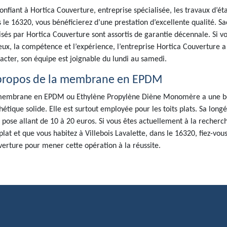
onfiant à Hortica Couverture, entreprise spécialisée, les travaux d’éta
 le 16320, vous bénéficierez d’une prestation d’excellente qualité. Sa
isés par Hortica Couverture sont assortis de garantie décennale. Si vos
eux, la compétence et l’expérience, l’entreprise Hortica Couverture a t
acter, son équipe est joignable du lundi au samedi.
propos de la membrane en EPDM
embrane en EPDM ou Ethylène Propylène Diène Monomère a une bonne
hétique solide. Elle est surtout employée pour les toits plats. Sa long
 pose allant de 10 à 20 euros. Si vous êtes actuellement à la recher
 plat et que vous habitez à Villebois Lavalette, dans le 16320, fiez-vou
erture pour mener cette opération à la réussite.