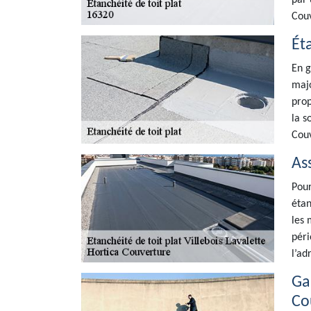
par 
Couv
Ét
En g
majo
prop
la s
Couv
As
Pour
étan
les 
péri
l’ad
Ga
Co