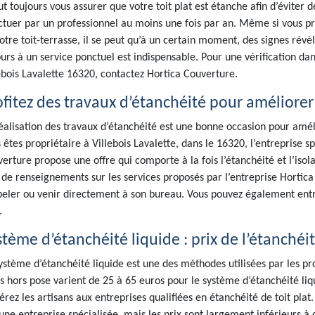
aut toujours vous assurer que votre toit plat est étanche afin d’éviter d
ctuer par un professionnel au moins une fois par an. Même si vous pro
otre toit-terrasse, il se peut qu’à un certain moment, des signes révè
urs à un service ponctuel est indispensable. Pour une vérification dan
ebois Lavalette 16320, contactez Hortica Couverture.
fitez des travaux d’étanchéité pour améliorer l
éalisation des travaux d’étanchéité est une bonne occasion pour améli
 êtes propriétaire à Villebois Lavalette, dans le 16320, l’entreprise sp
erture propose une offre qui comporte à la fois l’étanchéité et l’isola
 de renseignements sur les services proposés par l’entreprise Hortica
peler ou venir directement à son bureau. Vous pouvez également entre
.
tème d’étanchéité liquide : prix de l’étanchéit
ystème d’étanchéité liquide est une des méthodes utilisées par les prof
fs hors pose varient de 25 à 65 euros pour le système d’étanchéité liq
érez les artisans aux entreprises qualifiées en étanchéité de toit plat.