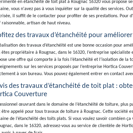
rimenté en étanchéité de toit plat à Rougnac 16320 vous propose ses
ine, vous n'avez pas à vous inquiéter sur la qualité des services. Ou
risée, il suffit de le contacter pour profiter de ses prestations. Pour 
f raisonnable, artisan de haut niveau.
fitez des travaux d’étanchéité pour améliorer l
éalisation des travaux d’étanchéité est une bonne occasion pour améli
 êtes propriétaire à Rougnac, dans le 16320, l’entreprise spécialiste 
ose une offre qui comporte à la fois l’étanchéité et l’isolation de la t
eignements sur les services proposés par l’entreprise Hortica Couver
ctement à son bureau. Vous pouvez également entrer en contact avec 
vis des travaux d’étanchéité de toit plat : obt
rtica Couverture
essionnel œuvrant dans le domaine de l’étanchéité de toiture, plus pa
 être appelé pour tous travaux de toiture à Rougnac. Cette société es
ine de l’étanchéité des toits plats. Si vous voulez savoir combien ça v
ugnac, dans le 16320, adressez-vous au service de clientèle de Hortic