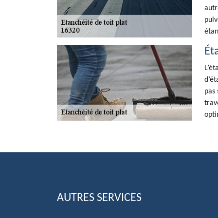
autr
pulv
étan
Ét
L’ét
d’ét
pas 
trav
opti
AUTRES SERVICES