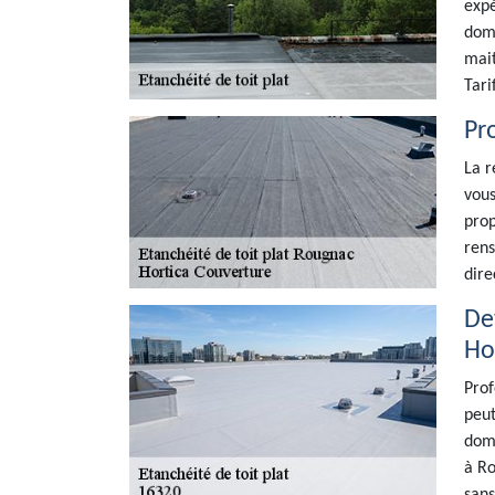
expé
doma
mait
Tari
Pro
La r
vous
prop
rens
dire
De
Ho
Prof
peut
doma
à Ro