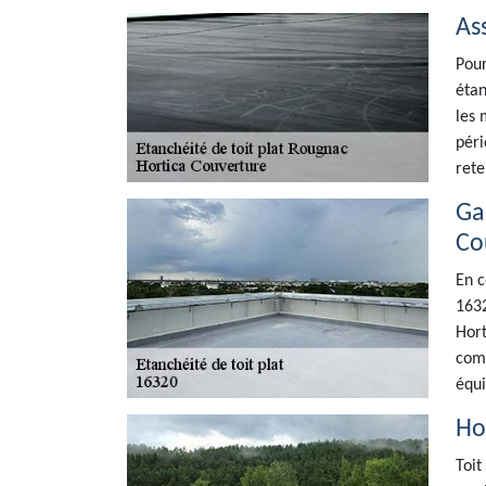
As
Pour
étan
les 
péri
rete
Ga
Co
En c
1632
Hort
comp
équi
Ho
Toit