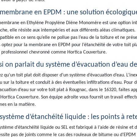
 avoir à payer de frais.
 membrane en EPDM : une solution écologiqu
embrane en Ethylène Propylène Diène Monomère est une option intére
che, elle résiste aux intempéries et aux différents aléas climatique
atible en ce sens qu’elle ne pollue pas l’eau de la toiture et ne prés
 optez pour la membrane en EPDM pour l’étanchéité de votre toit pla
 professionnel chevronné comme Hortica Couverture.
si on parlait du système d’évacuation d’eau des
z qu’un toit plat doit disposer d’un système d’évacuation d’eau. L’ine
u sur la toiture et conduit à des éventuelles infiltrations d’eau. Pour 
acuation d’eau sur votre toit plat à Rougnac, dans le 16320, faites app
 Hortica Couverture. Son équipe adroite vous fournit un travail effect
es en la matière.
système d’étanchéité liquide : les points à ret
ystème d’étanchéité liquide ou SEL est fabriqué à l’aide de résine e
ssite pas de joints comme le cas des rouleaux de bitume ou d’EPDM q