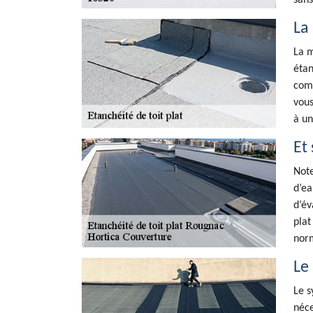
sans
La
La m
étan
comp
vous
à un
Et 
Note
d’ea
d’év
plat
norm
Le 
Le s
néce