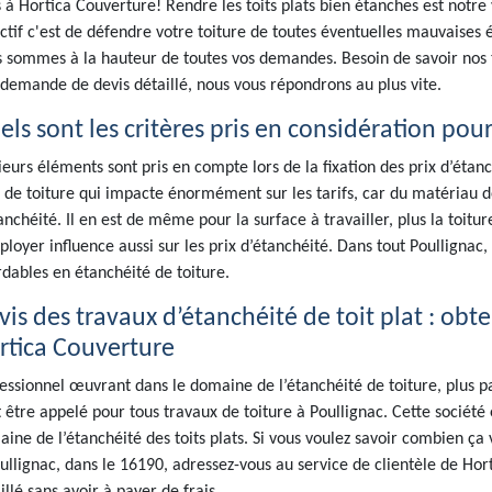
 à Hortica Couverture! Rendre les toits plats bien étanches est notre 
ctif c'est de défendre votre toiture de toutes éventuelles mauvaise
 sommes à la hauteur de toutes vos demandes. Besoin de savoir nos t
demande de devis détaillé, nous vous répondrons au plus vite.
ls sont les critères pris en considération pour
ieurs éléments sont pris en compte lors de la fixation des prix d’étan
 de toiture qui impacte énormément sur les tarifs, car du matériau 
anchéité. Il en est de même pour la surface à travailler, plus la toitur
ployer influence aussi sur les prix d’étanchéité. Dans tout Poullignac,
dables en étanchéité de toiture.
vis des travaux d’étanchéité de toit plat : obt
rtica Couverture
essionnel œuvrant dans le domaine de l’étanchéité de toiture, plus pa
 être appelé pour tous travaux de toiture à Poullignac. Cette société 
ine de l’étanchéité des toits plats. Si vous voulez savoir combien ça v
ullignac, dans le 16190, adressez-vous au service de clientèle de Hor