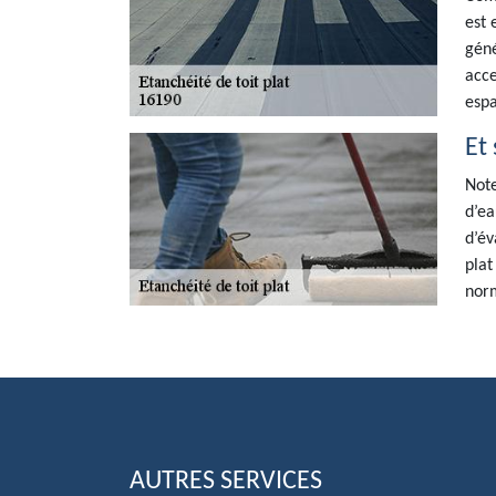
est 
géné
acce
espa
Et 
Note
d’ea
d’év
plat
norm
AUTRES SERVICES