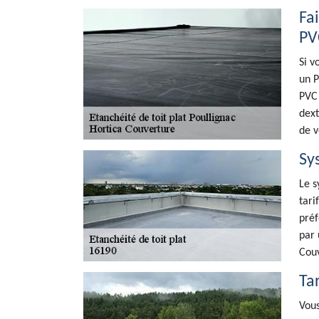
Fa
PV
Si v
un P
PVC 
dext
de v
Sys
Le s
tari
préf
par 
Couv
Ta
Vous