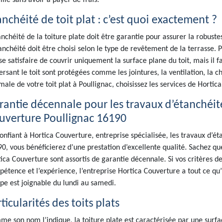
illé sans avoir à payer de frais.
anchéité de toit plat : c’est quoi exactement ?
anchéité de la toiture plate doit être garantie pour assurer la robuste
anchéité doit être choisi selon le type de revêtement de la terrasse. P
se satisfaire de couvrir uniquement la surface plane du toit, mais il 
ersant le toit sont protégées comme les jointures, la ventilation, la 
male de votre toit plat à Poullignac, choisissez les services de Hortic
rantie décennale pour les travaux d’étanchéité 
uverture Poullignac 16190
onfiant à Hortica Couverture, entreprise spécialisée, les travaux d’éta
0, vous bénéficierez d’une prestation d’excellente qualité. Sachez que
ica Couverture sont assortis de garantie décennale. Si vos critères de 
étence et l’expérience, l’entreprise Hortica Couverture a tout ce qu’i
pe est joignable du lundi au samedi.
ticularités des toits plats
e son nom l’indique, la toiture plate est caractérisée par une surfac