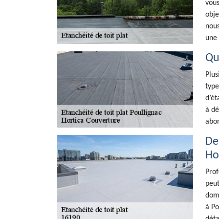
vous
obje
nous
une 
Que
Plus
type
d’ét
à dé
abor
De
Ho
Prof
peut
doma
à Po