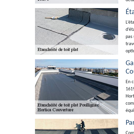
déta
Ét
L’ét
d’ét
pas 
trav
opti
Ga
Co
En c
1619
Hort
comp
équi
Par
Comm