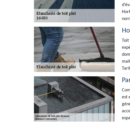
d’év
Hort
norm
Hor
Toit
expé
doma
mait
Tari
Par
Comm
est 
géné
acce
espa