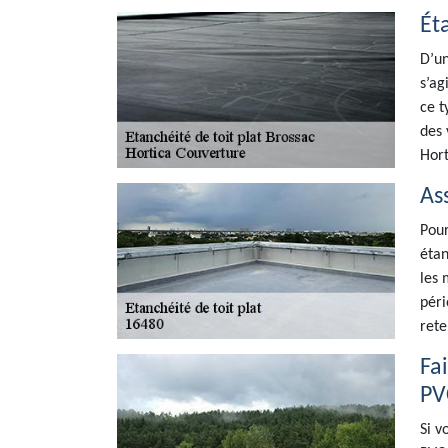
Éta
D’un
s’ag
ce t
des 
Hort
As
Pour
étan
les 
péri
rete
Fa
PV
Si v