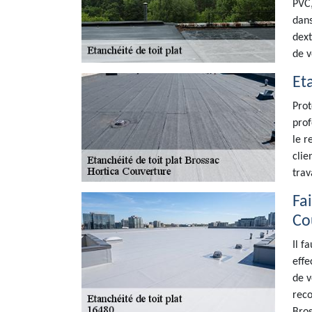
PVC,
dans
dext
de v
Et
Prot
prof
le r
clie
trav
Fai
Co
Il f
effe
de v
reco