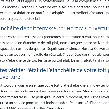
 faites toujours appel à un professionnel. Seule la compétence d’un 
 les normes. Hortica Couverture est la société à contacter pour ce g
érité et sa dotation en matériels adaptés lui permettent d’assurer un
otre projet, contactez-la !
anchéité de toit terrasse par Hortica Couvertu
égez votre toit terrasse des problèmes d'infiltration d'eau, pour ce fa
essionnelle en étanchéité de toit plat, nous exerçons notre activité d
espect des normes de qualité. Depuis son existence, Hortica Couvertur
nts et surtout sur l'efficacité du résultat. Si vous êtes dans nos alent
aux d'étanchéité de toit terrasse ou toit plat. Devis gratuit, tarif rais
tes vérifier l’état de l’étanchéité de votre toi
uverture
aut toujours vous assurer que votre toit plat est étanche afin d’éviter d
ctuer par un professionnel au moins une fois par an. Même si vous pro
otre toit-terrasse, il se peut qu’à un certain moment, des signes révè
urs à un service ponctuel est indispensable. Pour une vérification dan