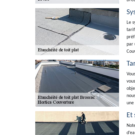
Bros
Sys
Le s
tari
préf
par 
Couv
Ta
Vous
vous
obje
nous
une 
Et 
Note
d’ea