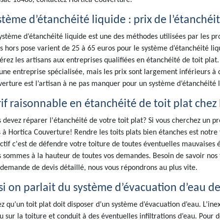
sac 16480, contactez Hortica Couverture.
tème d’étanchéité liquide : prix de l’étanchéit
ystème d’étanchéité liquide est une des méthodes utilisées par les prof
fs hors pose varient de 25 à 65 euros pour le système d’étanchéité liq
érez les artisans aux entreprises qualifiées en étanchéité de toit plat.
une entreprise spécialisée, mais les prix sont largement inférieurs à 
erture est l’artisan à ne pas manquer pour un système d’étanchéité 
rif raisonnable en étanchéité de toit plat chez
 devez réparer l'étanchéité de votre toit plat? Si vous cherchez un p
 à Hortica Couverture! Rendre les toits plats bien étanches est notre 
ctif c'est de défendre votre toiture de toutes éventuelles mauvaise
 sommes à la hauteur de toutes vos demandes. Besoin de savoir nos t
demande de devis détaillé, nous vous répondrons au plus vite.
si on parlait du système d’évacuation d’eau des
z qu’un toit plat doit disposer d’un système d’évacuation d’eau. L’ine
u sur la toiture et conduit à des éventuelles infiltrations d’eau. Pour 