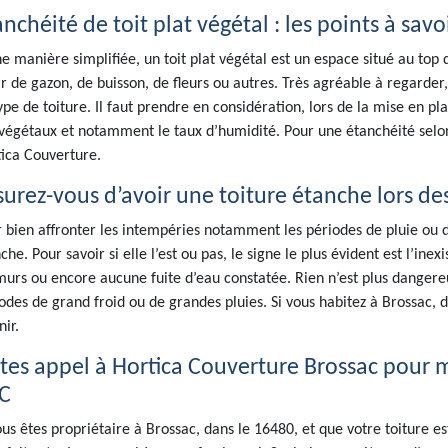
nchéité de toit plat végétal : les points à savo
e manière simplifiée, un toit plat végétal est un espace situé au top 
ir de gazon, de buisson, de fleurs ou autres. Très agréable à regarder, 
ype de toiture. Il faut prendre en considération, lors de la mise en pl
végétaux et notamment le taux d’humidité. Pour une étanchéité selon 
ica Couverture.
surez-vous d’avoir une toiture étanche lors de
 bien affronter les intempéries notamment les périodes de pluie ou de
che. Pour savoir si elle l’est ou pas, le signe le plus évident est l’ine
murs ou encore aucune fuite d’eau constatée. Rien n’est plus dangereu
odes de grand froid ou de grandes pluies. Si vous habitez à Brossac, 
nir.
ites appel à Hortica Couverture Brossac pour m
C
ous êtes propriétaire à Brossac, dans le 16480, et que votre toiture es