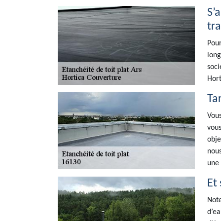
S’
tr
Pour
long
soci
Hort
Ta
Vous
vous
obje
nous
une 
Et 
Note
d’ea