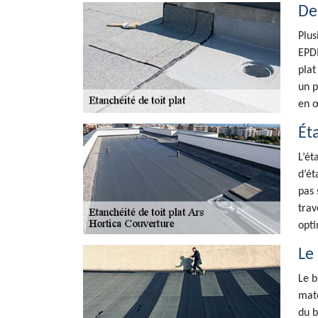
De
Plus
EPDM
plat
un p
en œ
Ét
L’ét
d’ét
pas 
trav
opti
Le 
Le b
maté
du b