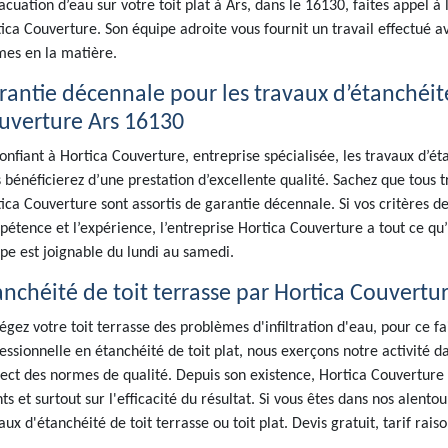
acuation d’eau sur votre toit plat à Ars, dans le 16130, faites appel à 
ica Couverture. Son équipe adroite vous fournit un travail effectué av
es en la matière.
rantie décennale pour les travaux d’étanchéité 
uverture Ars 16130
onfiant à Hortica Couverture, entreprise spécialisée, les travaux d’éta
 bénéficierez d’une prestation d’excellente qualité. Sachez que tous tr
ica Couverture sont assortis de garantie décennale. Si vos critères de 
étence et l’expérience, l’entreprise Hortica Couverture a tout ce qu’i
pe est joignable du lundi au samedi.
anchéité de toit terrasse par Hortica Couvertu
égez votre toit terrasse des problèmes d'infiltration d'eau, pour ce fa
essionnelle en étanchéité de toit plat, nous exerçons notre activité da
ect des normes de qualité. Depuis son existence, Hortica Couverture 
nts et surtout sur l'efficacité du résultat. Si vous êtes dans nos alent
aux d'étanchéité de toit terrasse ou toit plat. Devis gratuit, tarif rais