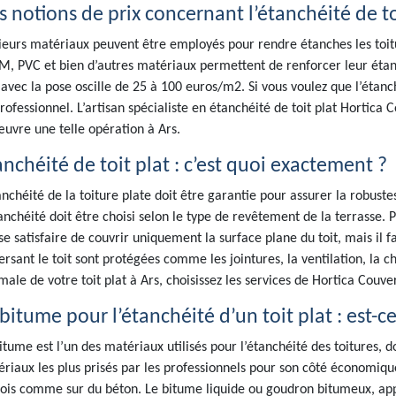
s notions de prix concernant l’étanchéité de to
ieurs matériaux peuvent être employés pour rendre étanches les toitu
, PVC et bien d’autres matériaux permettent de renforcer leur étanc
 avec la pose oscille de 25 à 100 euros/m2. Si vous voulez que l’étanché
rofessionnel. L’artisan spécialiste en étanchéité de toit plat Hortica
uvre une telle opération à Ars.
anchéité de toit plat : c’est quoi exactement ?
anchéité de la toiture plate doit être garantie pour assurer la robuste
anchéité doit être choisi selon le type de revêtement de la terrasse. P
se satisfaire de couvrir uniquement la surface plane du toit, mais il 
ersant le toit sont protégées comme les jointures, la ventilation, la 
male de votre toit plat à Ars, choisissez les services de Hortica Couve
bitume pour l’étanchéité d’un toit plat : est-c
itume est l’un des matériaux utilisés pour l’étanchéité des toitures, d
riaux les plus prisés par les professionnels pour son côté économique
ois comme sur du béton. Le bitume liquide ou goudron bitumeux, app