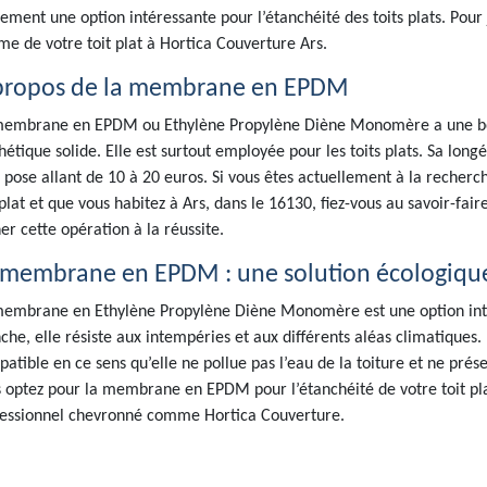
ement une option intéressante pour l’étanchéité des toits plats. Pour j
me de votre toit plat à Hortica Couverture Ars.
propos de la membrane en EPDM
embrane en EPDM ou Ethylène Propylène Diène Monomère a une bonne
hétique solide. Elle est surtout employée pour les toits plats. Sa long
 pose allant de 10 à 20 euros. Si vous êtes actuellement à la recher
 plat et que vous habitez à Ars, dans le 16130, fiez-vous au savoir-fai
r cette opération à la réussite.
 membrane en EPDM : une solution écologiqu
embrane en Ethylène Propylène Diène Monomère est une option intére
che, elle résiste aux intempéries et aux différents aléas climatique
atible en ce sens qu’elle ne pollue pas l’eau de la toiture et ne prés
 optez pour la membrane en EPDM pour l’étanchéité de votre toit plat
essionnel chevronné comme Hortica Couverture.