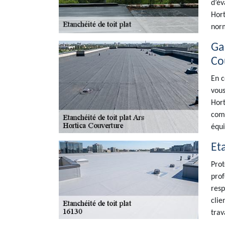
d’év
Hort
norm
Ga
Co
En c
vous
Hort
comp
équi
Et
Prot
prof
resp
clie
trav