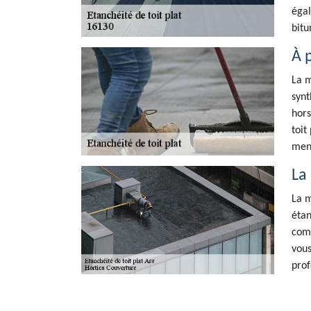
égal
bitu
À 
La m
synt
hors
toit
mene
La
La m
étan
comp
vous
prof